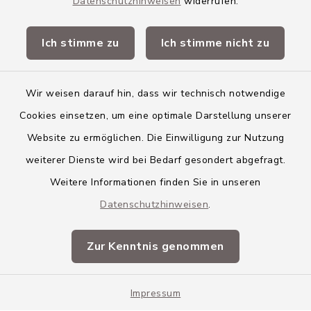
Datenschutzhinweisen
widerrufen.
Quicklinks
Ich stimme zu
Ich stimme nicht zu
Landkreis Neu-Ulm
Wir weisen darauf hin, dass wir technisch notwendige
Cookies einsetzen, um eine optimale Darstellung unserer
Website zu ermöglichen. Die Einwilligung zur Nutzung
Kontakt
weiterer Dienste wird bei Bedarf gesondert abgefragt.
Weitere Informationen finden Sie in unseren
Barrierefreiheit
Datenschutzhinweisen
.
Datenschutz
Zur Kenntnis genommen
Impressum
Impressum
Sitemap