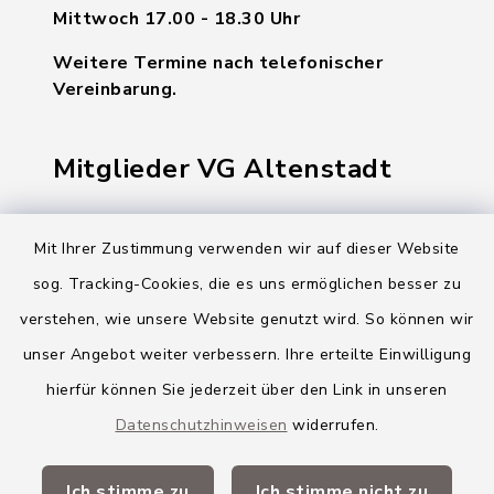
Mittwoch 17.00 - 18.30 Uhr
Weitere Termine nach telefonischer
Vereinbarung.
Mitglieder VG Altenstadt
Markt Altenstadt
Mit Ihrer Zustimmung verwenden wir auf dieser Website
Markt Kellmünz
sog. Tracking-Cookies, die es uns ermöglichen besser zu
Gemeinde Osterberg
verstehen, wie unsere Website genutzt wird. So können wir
unser Angebot weiter verbessern. Ihre erteilte Einwilligung
VG Altenstadt
hierfür können Sie jederzeit über den Link in unseren
Datenschutzhinweisen
widerrufen.
Quicklinks
Ich stimme zu
Ich stimme nicht zu