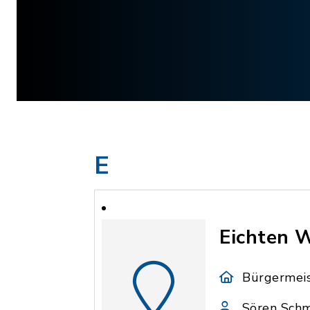
E
Eichten 
Bürgermeis
Sören Schm