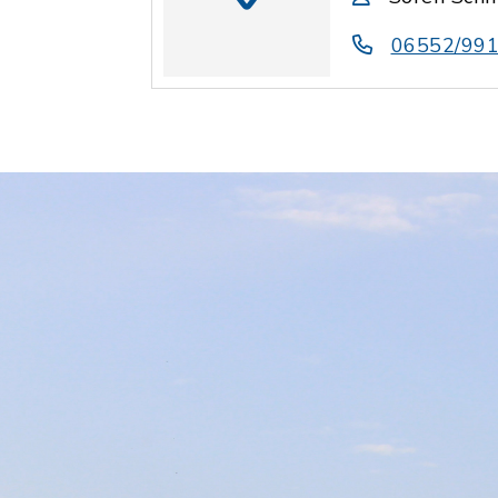
06552/99