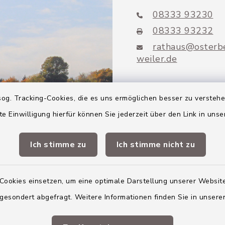
08333 93230
08333 93232
rathaus@osterb
weiler.de
og. Tracking-Cookies, die es uns ermöglichen besser zu versteh
te Einwilligung hierfür können Sie jederzeit über den Link in uns
Mitglieder VG
Altenstadt
Ich stimme zu
Ich stimme nicht zu
Markt Altenstadt
Cookies einsetzen, um eine optimale Darstellung unserer Website
Markt Kellmünz
 gesondert abgefragt. Weitere Informationen finden Sie in unser
Gemeinde Osterber