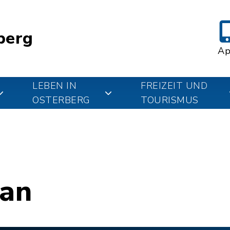
berg
A
LEBEN IN
FREIZEIT UND
OSTERBERG
TOURISMUS
lan