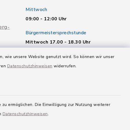
Mittwoch
09:00 - 12:00 Uhr
erg-
Bürgermeistersprechstunde
Mittwoch 17.00 - 18.30 Uhr
Weitere Termine nach
en, wie unsere Website genutzt wird. So können wir unser
telefonischer Vereinbarung.
eren
Datenschutzhinweisen
widerrufen.
Quicklinks
Landkreis Neu-Ulm
 zu ermöglichen. Die Einwilligung zur Nutzung weiterer
en
Datenschutzhinweisen
.
g