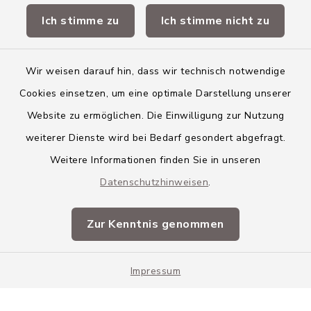
Ich stimme zu
Ich stimme nicht zu
Landkreis Neu-Ulm
Wir weisen darauf hin, dass wir technisch notwendige
Cookies einsetzen, um eine optimale Darstellung unserer
Website zu ermöglichen. Die Einwilligung zur Nutzung
Kontakt
weiterer Dienste wird bei Bedarf gesondert abgefragt.
Weitere Informationen finden Sie in unseren
Barrierefreiheit
Datenschutzhinweisen
.
Datenschutz
Zur Kenntnis genommen
Impressum
Impressum
Sitemap
Cookie-Einstellungen