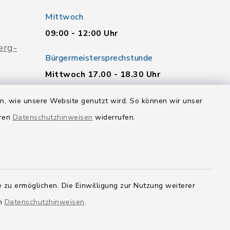
Mittwoch
09:00 - 12:00 Uhr
erg-
Bürgermeistersprechstunde
Mittwoch 17.00 - 18.30 Uhr
Weitere Termine nach
en, wie unsere Website genutzt wird. So können wir unser
telefonischer Vereinbarung.
eren
Datenschutzhinweisen
widerrufen.
Quicklinks
Landkreis Neu-Ulm
 zu ermöglichen. Die Einwilligung zur Nutzung weiterer
en
Datenschutzhinweisen
.
g