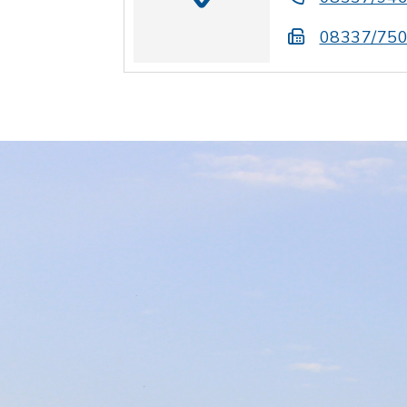
08337/75