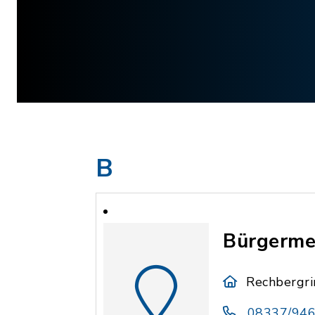
B
Bürgerme
Rechbergri
08337/94