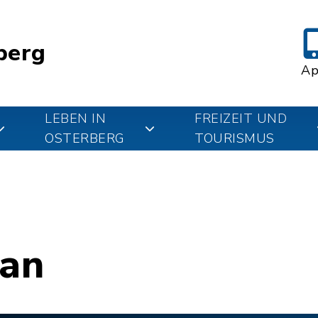
berg
A
LEBEN IN
FREIZEIT UND
OSTERBERG
TOURISMUS
lan