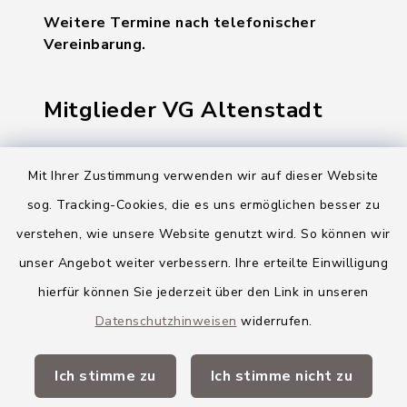
Weitere Termine nach telefonischer
Vereinbarung.
Mitglieder VG Altenstadt
Markt Altenstadt
Mit Ihrer Zustimmung verwenden wir auf dieser Website
Markt Kellmünz
sog. Tracking-Cookies, die es uns ermöglichen besser zu
Gemeinde Osterberg
verstehen, wie unsere Website genutzt wird. So können wir
unser Angebot weiter verbessern. Ihre erteilte Einwilligung
VG Altenstadt
hierfür können Sie jederzeit über den Link in unseren
Datenschutzhinweisen
widerrufen.
Quicklinks
Ich stimme zu
Ich stimme nicht zu
Landkreis Neu-Ulm