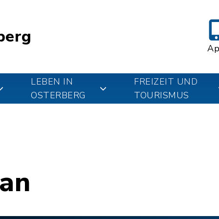
berg
A
LEBEN IN
FREIZEIT UND
OSTERBERG
TOURISMUS
lan