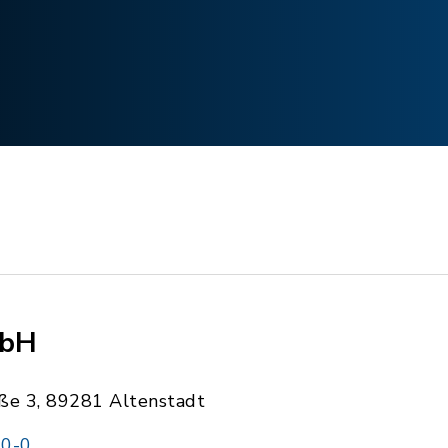
mbH
raße 3, 89281 Altenstadt
0-0