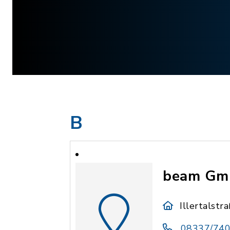
B
beam G
Illertalst
08337/740