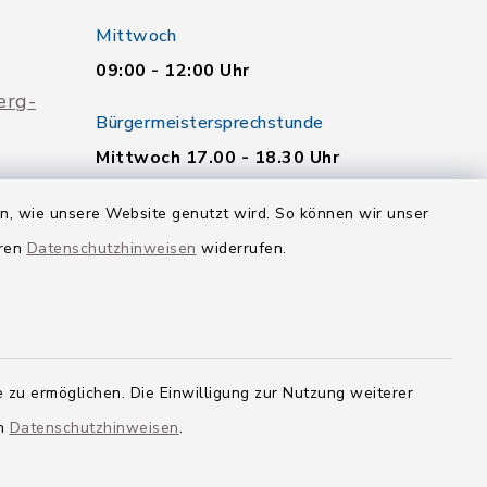
Mittwoch
09:00 - 12:00 Uhr
erg-
Bürgermeistersprechstunde
Mittwoch 17.00 - 18.30 Uhr
Weitere Termine nach
en, wie unsere Website genutzt wird. So können wir unser
telefonischer Vereinbarung.
eren
Datenschutzhinweisen
widerrufen.
Quicklinks
Landkreis Neu-Ulm
 zu ermöglichen. Die Einwilligung zur Nutzung weiterer
en
Datenschutzhinweisen
.
g