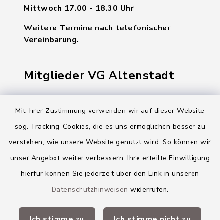
Mittwoch 17.00 - 18.30 Uhr
Weitere Termine nach telefonischer
Vereinbarung.
Mitglieder VG Altenstadt
Markt Altenstadt
Mit Ihrer Zustimmung verwenden wir auf dieser Website
Markt Kellmünz
sog. Tracking-Cookies, die es uns ermöglichen besser zu
Gemeinde Osterberg
verstehen, wie unsere Website genutzt wird. So können wir
unser Angebot weiter verbessern. Ihre erteilte Einwilligung
VG Altenstadt
hierfür können Sie jederzeit über den Link in unseren
Datenschutzhinweisen
widerrufen.
Quicklinks
Ich stimme zu
Ich stimme nicht zu