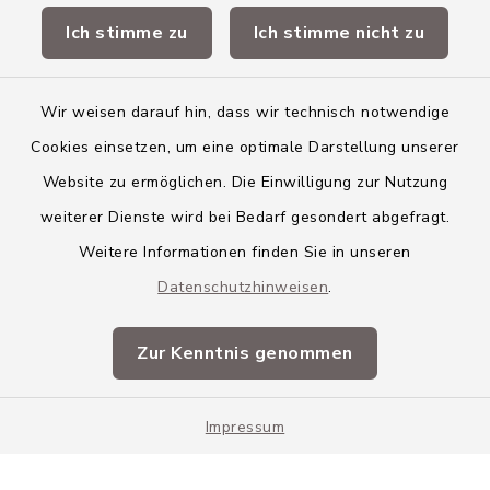
Ich stimme zu
Ich stimme nicht zu
Landkreis Neu-Ulm
Wir weisen darauf hin, dass wir technisch notwendige
Cookies einsetzen, um eine optimale Darstellung unserer
Website zu ermöglichen. Die Einwilligung zur Nutzung
Kontakt
weiterer Dienste wird bei Bedarf gesondert abgefragt.
Weitere Informationen finden Sie in unseren
Barrierefreiheit
Datenschutzhinweisen
.
Datenschutz
Zur Kenntnis genommen
Impressum
Impressum
Sitemap
Cookie-Einstellungen