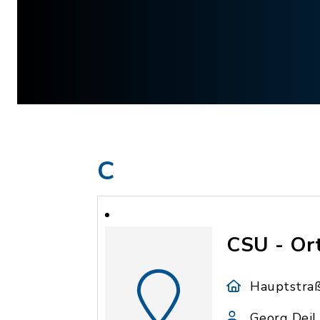
C
CSU - Or
Hauptstraß
Georg Deil