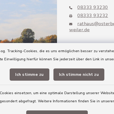
08333 93230
08333 93232
rathaus@osterb
weiler.de
og. Tracking-Cookies, die es uns ermöglichen besser zu versteh
te Einwilligung hierfür können Sie jederzeit über den Link in uns
Mitglieder VG
Altenstadt
Ich stimme zu
Ich stimme nicht zu
Markt Altenstadt
Markt Kellmünz
Cookies einsetzen, um eine optimale Darstellung unserer Website
 gesondert abgefragt. Weitere Informationen finden Sie in unser
Gemeinde Osterber