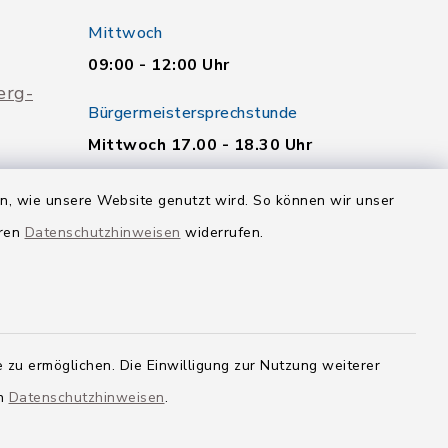
Mittwoch
09:00 - 12:00 Uhr
erg-
Bürgermeistersprechstunde
Mittwoch 17.00 - 18.30 Uhr
Weitere Termine nach
en, wie unsere Website genutzt wird. So können wir unser
telefonischer Vereinbarung.
eren
Datenschutzhinweisen
widerrufen.
Quicklinks
Landkreis Neu-Ulm
 zu ermöglichen. Die Einwilligung zur Nutzung weiterer
en
Datenschutzhinweisen
.
g