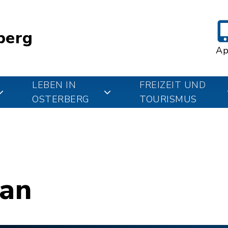
berg
A
LEBEN IN
FREIZEIT UND
OSTERBERG
TOURISMUS
lan