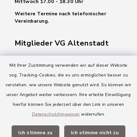
Mittwoch 17.00 - 18.30 Uhr
Weitere Termine nach telefonischer
Vereinbarung.
Mitglieder VG Altenstadt
Markt Altenstadt
Mit Ihrer Zustimmung verwenden wir auf dieser Website
Markt Kellmünz
sog. Tracking-Cookies, die es uns ermöglichen besser zu
Gemeinde Osterberg
verstehen, wie unsere Website genutzt wird. So können wir
unser Angebot weiter verbessern. Ihre erteilte Einwilligung
VG Altenstadt
hierfür können Sie jederzeit über den Link in unseren
Datenschutzhinweisen
widerrufen.
Quicklinks
Ich stimme zu
Ich stimme nicht zu
Landkreis Neu-Ulm