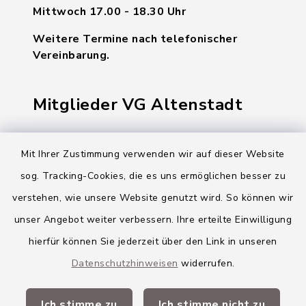
Mittwoch 17.00 - 18.30 Uhr
Weitere Termine nach telefonischer
Vereinbarung.
Mitglieder VG Altenstadt
Markt Altenstadt
Mit Ihrer Zustimmung verwenden wir auf dieser Website
Markt Kellmünz
sog. Tracking-Cookies, die es uns ermöglichen besser zu
Gemeinde Osterberg
verstehen, wie unsere Website genutzt wird. So können wir
unser Angebot weiter verbessern. Ihre erteilte Einwilligung
VG Altenstadt
hierfür können Sie jederzeit über den Link in unseren
Datenschutzhinweisen
widerrufen.
Quicklinks
Ich stimme zu
Ich stimme nicht zu