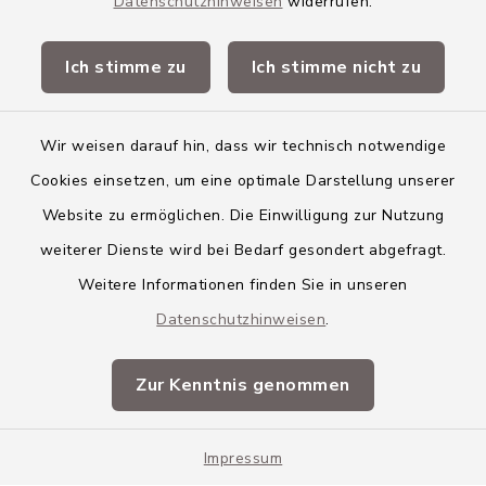
Datenschutzhinweisen
widerrufen.
Quicklinks
Ich stimme zu
Ich stimme nicht zu
Landkreis Neu-Ulm
Wir weisen darauf hin, dass wir technisch notwendige
Cookies einsetzen, um eine optimale Darstellung unserer
Website zu ermöglichen. Die Einwilligung zur Nutzung
Kontakt
weiterer Dienste wird bei Bedarf gesondert abgefragt.
Weitere Informationen finden Sie in unseren
Barrierefreiheit
Datenschutzhinweisen
.
Datenschutz
Zur Kenntnis genommen
Impressum
Impressum
Sitemap