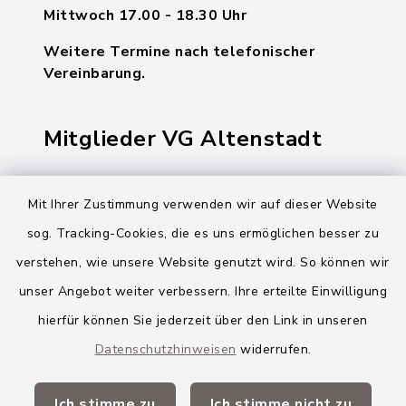
Mittwoch 17.00 - 18.30 Uhr
Weitere Termine nach telefonischer
Vereinbarung.
Mitglieder VG Altenstadt
Markt Altenstadt
Mit Ihrer Zustimmung verwenden wir auf dieser Website
Markt Kellmünz
sog. Tracking-Cookies, die es uns ermöglichen besser zu
Gemeinde Osterberg
verstehen, wie unsere Website genutzt wird. So können wir
unser Angebot weiter verbessern. Ihre erteilte Einwilligung
VG Altenstadt
hierfür können Sie jederzeit über den Link in unseren
Datenschutzhinweisen
widerrufen.
Quicklinks
Ich stimme zu
Ich stimme nicht zu