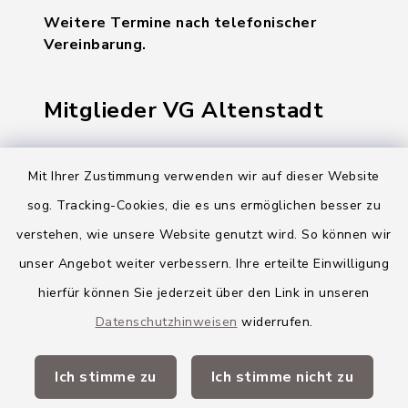
Weitere Termine nach telefonischer
Vereinbarung.
Mitglieder VG Altenstadt
Markt Altenstadt
Mit Ihrer Zustimmung verwenden wir auf dieser Website
Markt Kellmünz
sog. Tracking-Cookies, die es uns ermöglichen besser zu
Gemeinde Osterberg
verstehen, wie unsere Website genutzt wird. So können wir
unser Angebot weiter verbessern. Ihre erteilte Einwilligung
VG Altenstadt
hierfür können Sie jederzeit über den Link in unseren
Datenschutzhinweisen
widerrufen.
Quicklinks
Ich stimme zu
Ich stimme nicht zu
Landkreis Neu-Ulm