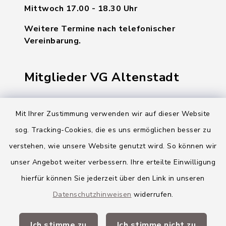
Mittwoch 17.00 - 18.30 Uhr
Weitere Termine nach telefonischer
Vereinbarung.
Mitglieder VG Altenstadt
Markt Altenstadt
Mit Ihrer Zustimmung verwenden wir auf dieser Website
Markt Kellmünz
sog. Tracking-Cookies, die es uns ermöglichen besser zu
Gemeinde Osterberg
verstehen, wie unsere Website genutzt wird. So können wir
unser Angebot weiter verbessern. Ihre erteilte Einwilligung
VG Altenstadt
hierfür können Sie jederzeit über den Link in unseren
Datenschutzhinweisen
widerrufen.
Quicklinks
Ich stimme zu
Ich stimme nicht zu