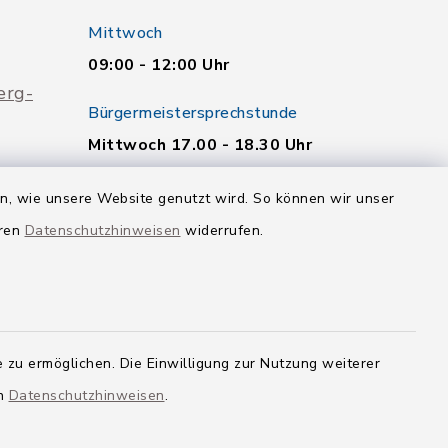
Mittwoch
09:00 - 12:00 Uhr
erg-
Bürgermeistersprechstunde
Mittwoch 17.00 - 18.30 Uhr
Weitere Termine nach
en, wie unsere Website genutzt wird. So können wir unser
telefonischer Vereinbarung.
eren
Datenschutzhinweisen
widerrufen.
Quicklinks
Landkreis Neu-Ulm
 zu ermöglichen. Die Einwilligung zur Nutzung weiterer
en
Datenschutzhinweisen
.
g