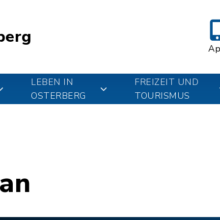
berg
A
LEBEN IN
FREIZEIT UND
OSTERBERG
TOURISMUS
lan