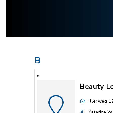
B
Beauty L
Illerweg 1
Katarina W