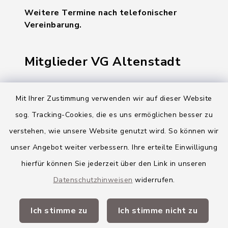
Weitere Termine nach telefonischer
Vereinbarung.
Mitglieder VG Altenstadt
Markt Altenstadt
Mit Ihrer Zustimmung verwenden wir auf dieser Website
Markt Kellmünz
sog. Tracking-Cookies, die es uns ermöglichen besser zu
Gemeinde Osterberg
verstehen, wie unsere Website genutzt wird. So können wir
unser Angebot weiter verbessern. Ihre erteilte Einwilligung
VG Altenstadt
hierfür können Sie jederzeit über den Link in unseren
Datenschutzhinweisen
widerrufen.
Quicklinks
Ich stimme zu
Ich stimme nicht zu
Landkreis Neu-Ulm