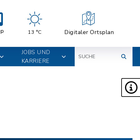
pp
Digitaler Ortsplan
13 °C
Suche
JOBS UND
KARRIERE