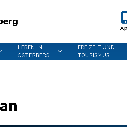
berg
A
LEBEN IN
FREIZEIT UND
OSTERBERG
TOURISMUS
lan