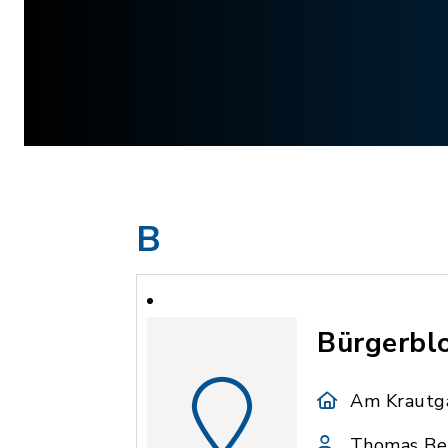
B
Bürgerbl
Am Krautga
Thomas Bei