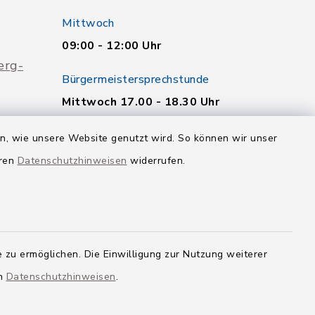
Mittwoch
09:00 - 12:00 Uhr
erg-
Bürgermeistersprechstunde
Mittwoch 17.00 - 18.30 Uhr
Weitere Termine nach
en, wie unsere Website genutzt wird. So können wir unser
telefonischer Vereinbarung.
eren
Datenschutzhinweisen
widerrufen.
Quicklinks
Landkreis Neu-Ulm
 zu ermöglichen. Die Einwilligung zur Nutzung weiterer
en
Datenschutzhinweisen
.
g