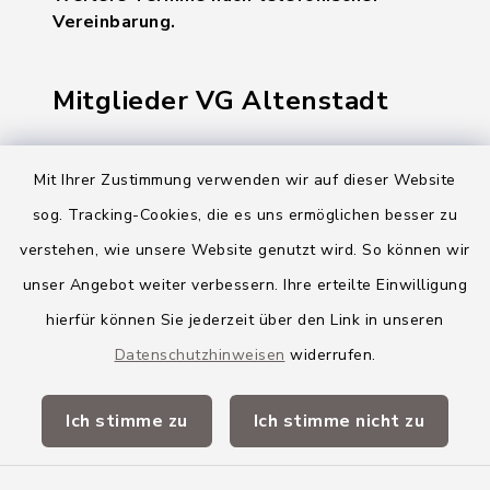
Vereinbarung.
Mitglieder VG Altenstadt
Markt Altenstadt
Mit Ihrer Zustimmung verwenden wir auf dieser Website
Markt Kellmünz
sog. Tracking-Cookies, die es uns ermöglichen besser zu
Gemeinde Osterberg
verstehen, wie unsere Website genutzt wird. So können wir
unser Angebot weiter verbessern. Ihre erteilte Einwilligung
VG Altenstadt
hierfür können Sie jederzeit über den Link in unseren
Datenschutzhinweisen
widerrufen.
Quicklinks
Ich stimme zu
Ich stimme nicht zu
Landkreis Neu-Ulm