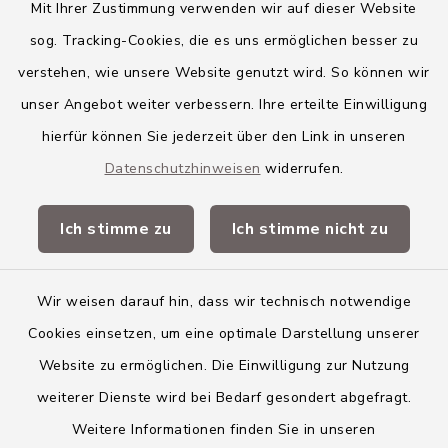
Mit Ihrer Zustimmung verwenden wir auf dieser Website
Markt Kellmünz
sog. Tracking-Cookies, die es uns ermöglichen besser zu
Gemeinde Osterberg
verstehen, wie unsere Website genutzt wird. So können wir
unser Angebot weiter verbessern. Ihre erteilte Einwilligung
VG Altenstadt
hierfür können Sie jederzeit über den Link in unseren
Datenschutzhinweisen
widerrufen.
Quicklinks
Ich stimme zu
Ich stimme nicht zu
Landkreis Neu-Ulm
Wir weisen darauf hin, dass wir technisch notwendige
Cookies einsetzen, um eine optimale Darstellung unserer
Website zu ermöglichen. Die Einwilligung zur Nutzung
Kontakt
weiterer Dienste wird bei Bedarf gesondert abgefragt.
Weitere Informationen finden Sie in unseren
Barrierefreiheit