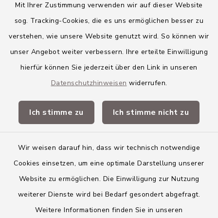
Mit Ihrer Zustimmung verwenden wir auf dieser Website
Markt Kellmünz
sog. Tracking-Cookies, die es uns ermöglichen besser zu
Gemeinde Osterberg
verstehen, wie unsere Website genutzt wird. So können wir
unser Angebot weiter verbessern. Ihre erteilte Einwilligung
VG Altenstadt
hierfür können Sie jederzeit über den Link in unseren
Datenschutzhinweisen
widerrufen.
Quicklinks
Ich stimme zu
Ich stimme nicht zu
Landkreis Neu-Ulm
Wir weisen darauf hin, dass wir technisch notwendige
Cookies einsetzen, um eine optimale Darstellung unserer
Website zu ermöglichen. Die Einwilligung zur Nutzung
Kontakt
weiterer Dienste wird bei Bedarf gesondert abgefragt.
Weitere Informationen finden Sie in unseren
Barrierefreiheit