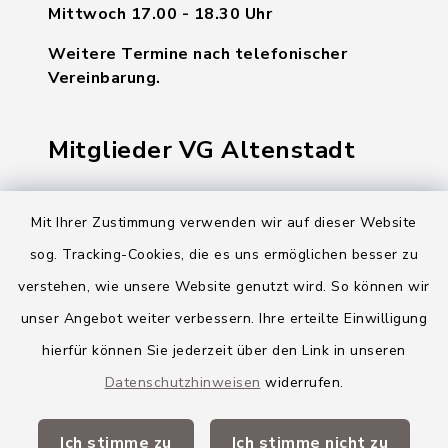
Mittwoch 17.00 - 18.30 Uhr
Weitere Termine nach telefonischer
Vereinbarung.
Mitglieder VG Altenstadt
Markt Altenstadt
Mit Ihrer Zustimmung verwenden wir auf dieser Website
Markt Kellmünz
sog. Tracking-Cookies, die es uns ermöglichen besser zu
Gemeinde Osterberg
verstehen, wie unsere Website genutzt wird. So können wir
unser Angebot weiter verbessern. Ihre erteilte Einwilligung
VG Altenstadt
hierfür können Sie jederzeit über den Link in unseren
Datenschutzhinweisen
widerrufen.
Quicklinks
Ich stimme zu
Ich stimme nicht zu