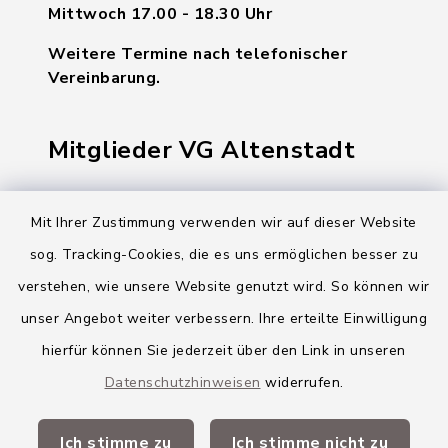
Mittwoch 17.00 - 18.30 Uhr
Weitere Termine nach telefonischer
Vereinbarung.
Mitglieder VG Altenstadt
Markt Altenstadt
Mit Ihrer Zustimmung verwenden wir auf dieser Website
Markt Kellmünz
sog. Tracking-Cookies, die es uns ermöglichen besser zu
Gemeinde Osterberg
verstehen, wie unsere Website genutzt wird. So können wir
unser Angebot weiter verbessern. Ihre erteilte Einwilligung
VG Altenstadt
hierfür können Sie jederzeit über den Link in unseren
Datenschutzhinweisen
widerrufen.
Quicklinks
Ich stimme zu
Ich stimme nicht zu