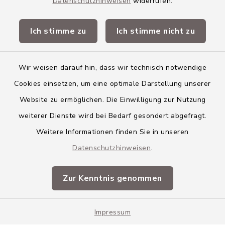
Datenschutzhinweisen
widerrufen.
Quicklinks
Ich stimme zu
Ich stimme nicht zu
Landkreis Neu-Ulm
Wir weisen darauf hin, dass wir technisch notwendige
Cookies einsetzen, um eine optimale Darstellung unserer
Website zu ermöglichen. Die Einwilligung zur Nutzung
Kontakt
weiterer Dienste wird bei Bedarf gesondert abgefragt.
Weitere Informationen finden Sie in unseren
Barrierefreiheit
Datenschutzhinweisen
.
Datenschutz
Zur Kenntnis genommen
Impressum
Impressum
Sitemap